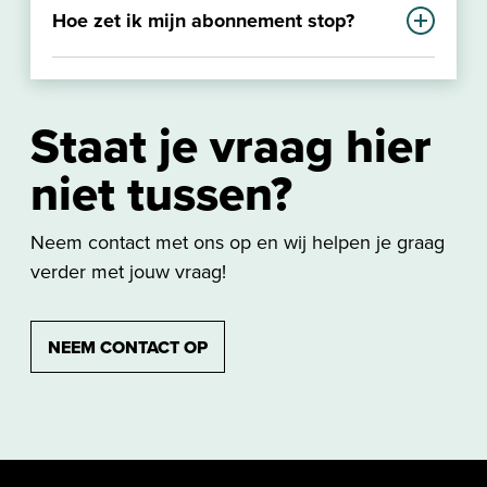
Hoe zet ik mijn abonnement stop?
een imperiaal op je dak door de wasstraat
te rijden.
Wanneer je jouw abonnement wilt
stopzetten kun je in het portaal van je
Staat je vraag hier
abonnement waar je deze ook hebt
geactiveerd stopzetten en beëindigen.
niet tussen?
Neem contact met ons op en wij helpen je graag
verder met jouw vraag!
NEEM CONTACT OP