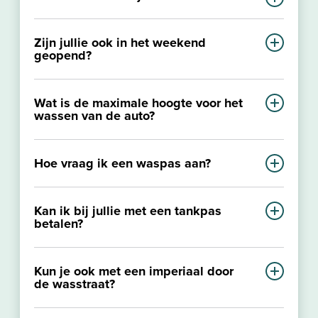
Zeker, wij hebben bij SOP diverse
Zijn jullie ook in het weekend
wasboxen waar je jouw eigen auto kunt
geopend?
wassen.
Onze vestigingen zijn op zaterdag
Wat is de maximale hoogte voor het
geopend van 08.00 – 18.00 uur en op
wassen van de auto?
zondag van 09.00 – 18.00 uur.
De maximale hoogte is 2,05 meter.
Hoe vraag ik een waspas aan?
Je kunt
hier
een waspas aanvragen!
Kan ik bij jullie met een tankpas
betalen?
Ja, het is bij ons mogelijk om te betalen
Kun je ook met een imperiaal door
met een tankpas. De MultiTankcard en de
de wasstraat?
Travelcard zijn bij ons van harte welkom.
Nee, helaas is het niet mogelijk om met